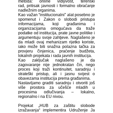
metoda: online vidljivost, terenski
rad, pritisak javnosti i formalno obraćanje
nadležnim organima.
Kao važan “institucionalni” alat posebno je
spomenut i Zakon o slobodi pristupa
informacijama, koji građanima i
organizacijama omogućava da traže
podatke od institucija, prate javne politike i
argumentuju svoje zahtjeve. Naglašeno je
da mladi ovaj mehanizam rijetko koriste,
iako može biti snažna polazna tačka za
provjeru činjenica, praćenje budžeta,
lokalnih projekata i rada javnih institucija.
Kao zaključak naglašeno je da
zagovaranje nije jednokratan čin, nego
proces koji traži kontinuitet, saradnju i
strateški pristup, ali i jasnu svijest o
obavezama institucija prema građanima.
Nastavljamo graditi saradnju i otvoriti još
više prostora za učešće mladih u
procesima odlučivanja – lokalno,
regionalno i na EU nivou.
Projekat „HUB za zaštitu slobode
izražavanja“ implementira Udruženje Ja