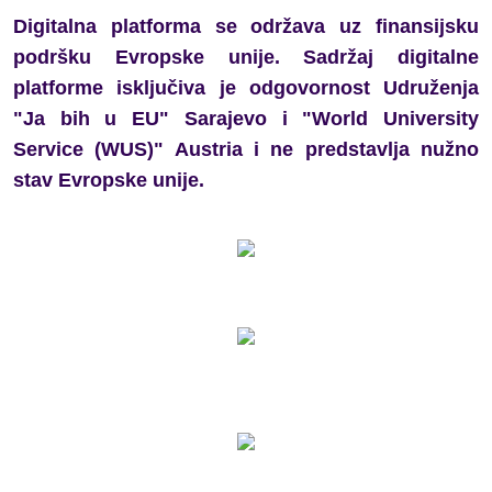
Digitalna platforma se održava uz finansijsku
podršku Evropske unije. Sadržaj digitalne
platforme isključiva je odgovornost Udruženja
Glas mladih važan je sada:
"Ja bih u EU" Sarajevo i "World University
obrazovanje kao prostor slobode
Service (WUS)" Austria i ne predstavlja nužno
izražavanja i aktivnog učešća
stav Evropske unije.
Generacija koja ne šuti: Mladi iz
regiona o slobodi izražavanja i
promjenama
Preporuke mladih za donosioce
odluka: zaštita slobode
izražavanja i jačanje