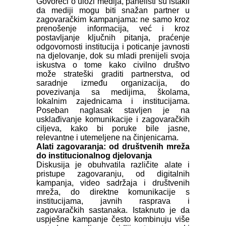
Govoreći o ulozi medija, panelisti su istakli
da mediji mogu biti snažan partner u
zagovaračkim kampanjama: ne samo kroz
prenošenje informacija, već i kroz
postavljanje ključnih pitanja, praćenje
odgovornosti institucija i poticanje javnosti
na djelovanje, dok su mladi prenijeli svoja
iskustva o tome kako civilno društvo
može strateški graditi partnerstva, od
saradnje između organizacija, do
povezivanja sa medijima, školama,
lokalnim zajednicama i institucijama.
Poseban naglasak stavljen je na
usklađivanje komunikacije i zagovaračkih
ciljeva, kako bi poruke bile jasne,
relevantne i utemeljene na činjenicama.
Alati zagovaranja: od društvenih mreža
do institucionalnog djelovanja
Diskusija je obuhvatila različite alate i
pristupe zagovaranju, od digitalnih
kampanja, video sadržaja i društvenih
mreža, do direktne komunikacije s
institucijama, javnih rasprava i
zagovaračkih sastanaka. Istaknuto je da
uspješne kampanje često kombinuju više