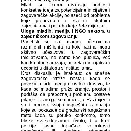
Mladi su tokom diskusije podijelili
konkretne ideje za potencijalne inicijative i
zagovaračke akcije, polazeći od problema
koje prepoznaju u svojim lokalnim
zajednicama i potreba koje žele mijenjati.
Uloga mladih, medija i NGO sektora u
zajedničkom zagovaranju
Panelisti su sa mladim učesnicima
razmijenili mišljenja na koje načine mogu
aktivno učestvovati u zagovaračkim
inicijativama, ne samo kao publika, već
kao kreatori sadržaja, pokretači inicijativa i
učesnici u dijalogu s institucijama.
Kroz diskusiju je istaknuto da snažne
zagovaračke mreže nastaju kada se
povežu mladi, mediji i civilno društvo, te
kada se mladima pruže znanje, prostor i
podrška da prepoznaju problem, postave
pitanje i javno ga komuniciraju. Razmijenili
su i primjere svojih uspješnih kampanja
koje su pokazale da građanski angažman
raste kada su poruke konkretne, teme
bliske svakodnevnom životu, bilo kroz
peticije, javne događaje, volonterski