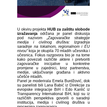
U okviru projekta
HUB za zaštitu slobode
izražavanja
održana je panel diskusija
pod nazivom
„Zagovaračke strategije
medija i civilnog društva: Izgradnja
saradnje na lokalnom, regionalnom i EU
nivou“
koja je okupila 70 mladih učesnika i
učesnica. Fokus razgovora bio je na tome
kako povezati različite aktere i pretvoriti
zagovaračke inicijative u konkretne
promjene u zajednici, kroz partnerstva,
medije, uključivanje građana i aktivno
učešće mladih.
Panel je moderirala Emela Burdžović, dok
su panelisti bili Lana Babić iz Direkcije za
evropske integracije BiH i Edo Kanlić iz
Transparency International BiH, koji su iz
različitih perspektiva govorili o saradnji
institucija, medija i civilnog društva u
procesima zagovaranja.