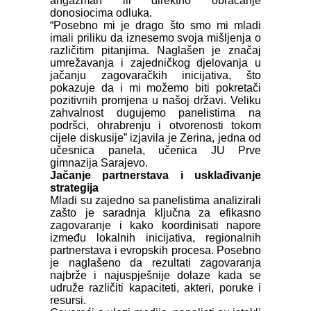
angažman ili direktno obraćanje
donosiocima odluka.
“Posebno mi je drago što smo mi mladi
imali priliku da iznesemo svoja mišljenja o
različitim pitanjima. Naglašen je značaj
umrežavanja i zajedničkog djelovanja u
jačanju zagovaračkih inicijativa, što
pokazuje da i mi možemo biti pokretači
pozitivnih promjena u našoj državi. Veliku
zahvalnost dugujemo panelistima na
podršci, ohrabrenju i otvorenosti tokom
cijele diskusije” izjavila je Zerina, jedna od
učesnica panela, učenica JU Prve
gimnazija Sarajevo.
Jačanje partnerstava i usklađivanje
strategija
Mladi su zajedno sa panelistima analizirali
zašto je saradnja ključna za efikasno
zagovaranje i kako koordinisati napore
između lokalnih inicijativa, regionalnih
partnerstava i evropskih procesa. Posebno
je naglašeno da rezultati zagovaranja
najbrže i najuspješnije dolaze kada se
udruže različiti kapaciteti, akteri, poruke i
resursi.