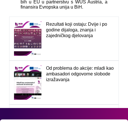
bih u EU u partnerstvu s WUS Austria, a
finansira Evropska unija u BiH.
Rezultati koji ostaju: Dvije i po
godine dijaloga, znanja i
zajedničkog djelovanja
Od problema do akcije: mladi kao
ambasadori odgovorne slobode
izražavanja
Mladi u posjeti BH Radiju 1:
Profesionalno novinarstvo u
službi javnog interesa