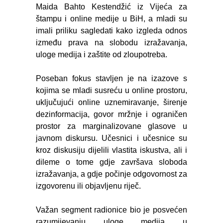
Maida Bahto Kestendžić iz Vijeća za
štampu i online medije u BiH, a mladi su
imali priliku sagledati kako izgleda odnos
između prava na slobodu izražavanja,
uloge medija i zaštite od zloupotreba.
Poseban fokus stavljen je na izazove s
kojima se mladi susreću u online prostoru,
uključujući online uznemiravanje, širenje
dezinformacija, govor mržnje i ograničen
prostor za marginalizovane glasove u
javnom diskursu. Učesnici i učesnice su
kroz diskusiju dijelili vlastita iskustva, ali i
dileme o tome gdje završava sloboda
izražavanja, a gdje počinje odgovornost za
izgovorenu ili objavljenu riječ.
Važan segment radionice bio je posvećen
razumijevanju uloge medija u