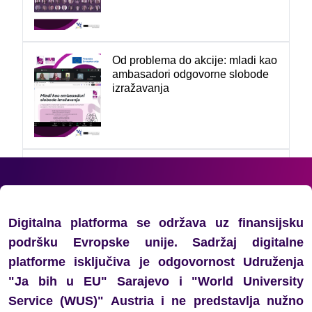
Od problema do akcije: mladi kao
ambasadori odgovorne slobode
izražavanja
Mladi u posjeti BH Radiju 1:
Profesionalno novinarstvo u
službi javnog interesa
Digitalna platforma se održava uz finansijsku
podršku Evropske unije. Sadržaj digitalne
platforme isključiva je odgovornost Udruženja
Glas mladih važan je sada:
"Ja bih u EU" Sarajevo i "World University
obrazovanje kao prostor slobode
Service (WUS)" Austria i ne predstavlja nužno
izražavanja i aktivnog učešća