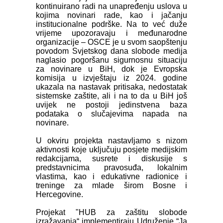
kontinuirano radi na unapređenju uslova u
kojima novinari rade, kao i jačanju
institucionalne podrške. Na to već duže
vrijeme upozoravaju i međunarodne
organizacije – OSCE je u svom saopštenju
povodom Svjetskog dana slobode medija
naglasio pogoršanu sigurnosnu situaciju
za novinare u BiH, dok je Evropska
komisija u izvještaju iz 2024. godine
ukazala na nastavak pritisaka, nedostatak
sistemske zaštite, ali i na to da u BiH još
uvijek ne postoji jedinstvena baza
podataka o slučajevima napada na
novinare.
U okviru projekta nastavljamo s nizom
aktivnosti koje uključuju posjete medijskim
redakcijama, susrete i diskusije s
predstavnicima pravosuđa, lokalnim
vlastima, kao i edukativne radionice i
treninge za mlade širom Bosne i
Hercegovine.
Projekat "HUB za zaštitu slobode
izražavanja“ implementiraju Udruženje “Ja