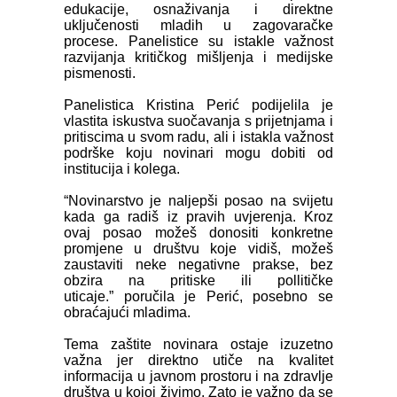
edukacije, osnaživanja i direktne
uključenosti mladih u zagovaračke
procese. Panelistice su istakle važnost
razvijanja kritičkog mišljenja i medijske
pismenosti.
Panelistica Kristina Perić podijelila je
vlastita iskustva suočavanja s prijetnjama i
pritiscima u svom radu, ali i istakla važnost
podrške koju novinari mogu dobiti od
institucija i kolega.
“Novinarstvo je naljepši posao na svijetu
kada ga radiš iz pravih uvjerenja. Kroz
ovaj posao možeš donositi konkretne
promjene u društvu koje vidiš, možeš
zaustaviti neke negativne prakse, bez
obzira na pritiske ili pollitičke
uticaje.”
poručila je Perić, posebno se
obraćajući mladima.
Tema zaštite novinara ostaje izuzetno
važna jer direktno utiče na kvalitet
informacija u javnom prostoru i na zdravlje
društva u kojoj živimo. Zato je važno da se