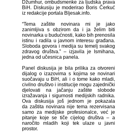
Džumhur, ombudsmenke za ljudska prava
BiH. Diskusiju je moderirao Boris Čerkuć
iz redakcije portala Bljesak.info.
“Tema zaštite novinara mi je jako
zanimljiva s obzirom da i ja želim biti
novinarka u budućnosti, kako bih prenosila
istinu i radila u javnom interesu građana.
Sloboda govora i medija su temelj svakog
zdravog društva.”
– izjavila je Ismihana,
jedna od učesnica panela.
Panel diskusija je bila prilika za otvoreni
dijalog o izazovima s kojima se novinari
suočavaju u BiH, ali i o tome kako mladi,
civilno društvo i institucije mogu zajednički
djelovati na jačanju zaštite slobode
izražavanja i sigurnosti medijskih radnika.
Ova diskusija još jednom je pokazala
da zaštita novinara nije tema rezervisana
samo za medijske profesionalce, već je
pitanje koje se tiče cijelog društva – a
naročito mladih koji tek ulaze u javni
prostor.