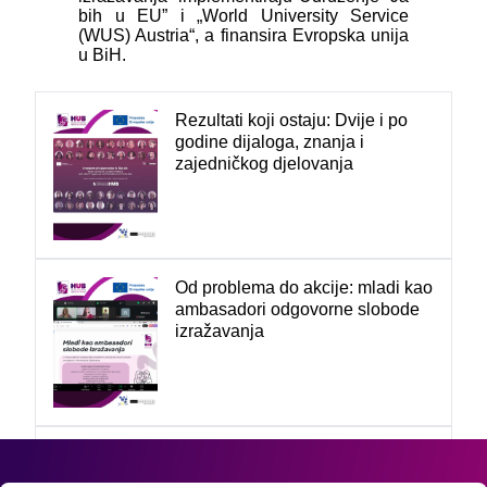
bih u EU” i „World University Service
(WUS) Austria“, a finansira Evropska unija
u BiH.
Rezultati koji ostaju: Dvije i po
godine dijaloga, znanja i
zajedničkog djelovanja
Od problema do akcije: mladi kao
ambasadori odgovorne slobode
izražavanja
Mladi u posjeti BH Radiju 1:
Profesionalno novinarstvo u