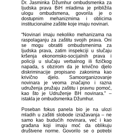
Dr. Jasminka Džumhur ombudsmenka za
ljudska prava BiH mladima je približila
ulogu ombudsmena, govorila je o
dostupnim mehanizmima i oblicima
institucionalne zaštite koje imaju novinari.
“Novinari imaju nekoliko mehanizama na
raspolaganju za zaštitu svojih prava. Oni
se mogu obratiti ombudsmenima za
ljudska prava, zatim inspekciji u slučaju
kršenja ekonomsko-socijalnih prava i
policiji u slučaju verbalnog ili fizičkog
napada, s obzirom da je krivično djelo
diskriminacije propisano zakonima kao
krivično djelo. Samoorganizovanje
novinara je veoma značajno i razna
udruženja pružaju zaštitu i pravnu pomoć,
kao što je Udruženje BH novinara.”
–
istakla je ombudsmenka Džumhur.
Poseban fokus panela bio je na ulozi
mladih u zaštiti slobode izražavanja – ne
samo kao budućih novinara, već i kao
građana koji imaju moć da oblikuju
društvene norme. Govorilo se o potrebi