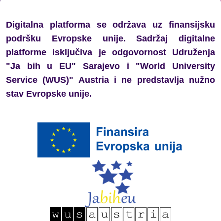
službi javnog interesa
Digitalna platforma se održava uz finansijsku
podršku Evropske unije. Sadržaj digitalne
platforme isključiva je odgovornost Udruženja
Glas mladih važan je sada:
"Ja bih u EU" Sarajevo i "World University
obrazovanje kao prostor slobode
Service (WUS)" Austria i ne predstavlja nužno
izražavanja i aktivnog učešća
stav Evropske unije.
Generacija koja ne šuti: Mladi iz
regiona o slobodi izražavanja i
promjenama
Preporuke mladih za donosioce