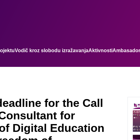
ojektu
Vodič kroz slobodu izražavanja
Aktivnosti
Ambasadori 
eadline for the Call
Consultant for
f Digital Education