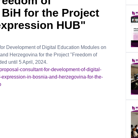
reedom of
BiH for the Project
expression HUB"
 for Development of Digital Education Modules on
and Herzegovina for the Project "Freedom of
d until 5 April, 2024.
-proposal-consultant-for-development-of-digital-
expression-in-bosnia-and-herzegovina-for-the-
b