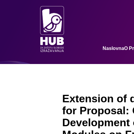
Naslovna
O Pr
Extension of d
for Proposal: 
Development o