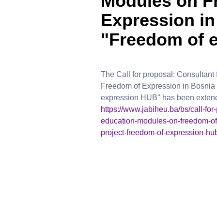
Modules on F
Expression in 
"Freedom of 
The Call for proposal: Consultant
Freedom of Expression in Bosnia 
expression HUB" has been extende
https://www.jabiheu.ba/bs/call-for
education-modules-on-freedom-of-
project-freedom-of-expression-hu