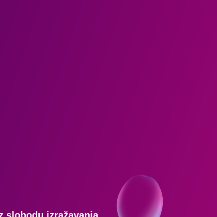
Budući pravnici i
pravnice o ulozi
pravosuđa u zaštiti
slobode izražavanja
Reci slobodno. Misli
odgovorno.: Studenti i
studentice u Mostaru o
slobodi izražavanja i
odgovornosti u
digitalnom prostoru
Mladi, medijska
pismenost i sloboda
izražavanja: Posjeta
Regulatornoj agenciji za
z slobodu izražavanja