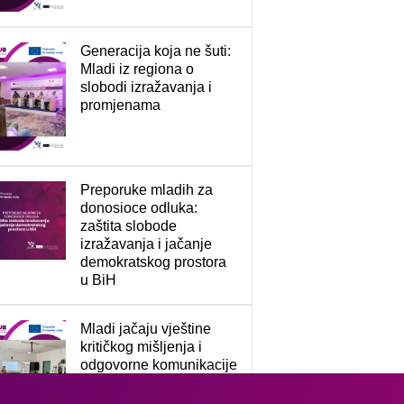
Generacija koja ne šuti:
Mladi iz regiona o
slobodi izražavanja i
promjenama
Preporuke mladih za
donosioce odluka:
zaštita slobode
izražavanja i jačanje
demokratskog prostora
u BiH
Mladi jačaju vještine
kritičkog mišljenja i
odgovorne komunikacije
u digitalnom prostoru