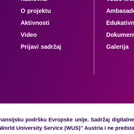
O projektu
Ambasador
Aktivnosti
Edukativn
Video
Dokument
Prijavi sadržaj
Galerija
inansijsku podršku Evropske unije. Sadržaj digitalne
World University Service (WUS)" Austria i ne predst