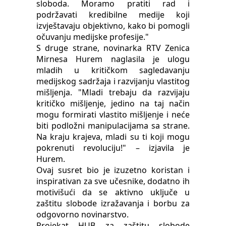
sloboda. Moramo pratiti rad i
podržavati kredibilne medije koji
izvještavaju objektivno, kako bi pomogli
očuvanju medijske profesije."
S druge strane, novinarka RTV Zenica
Mirnesa Hurem naglasila je ulogu
mladih u kritičkom sagledavanju
medijskog sadržaja i razvijanju vlastitog
mišljenja. "Mladi trebaju da razvijaju
kritičko mišljenje, jedino na taj način
mogu formirati vlastito mišljenje i neće
biti podložni manipulacijama sa strane.
Na kraju krajeva, mladi su ti koji mogu
pokrenuti revoluciju!" – izjavila je
Hurem.
Ovaj susret bio je izuzetno koristan i
inspirativan za sve učesnike, dodatno ih
motivišući da se aktivno uključe u
zaštitu slobode izražavanja i borbu za
odgovorno novinarstvo.
Projekat HUB za zaštitu slobode