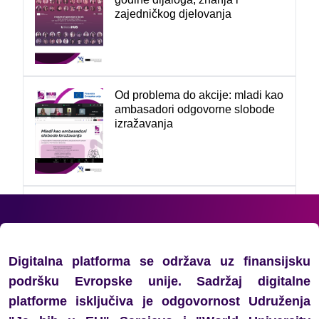
zajedničkog djelovanja
Od problema do akcije: mladi kao
ambasadori odgovorne slobode
izražavanja
Mladi u posjeti BH Radiju 1:
Profesionalno novinarstvo u
službi javnog interesa
Digitalna platforma se održava uz finansijsku
podršku Evropske unije. Sadržaj digitalne
platforme isključiva je odgovornost Udruženja
Glas mladih važan je sada: