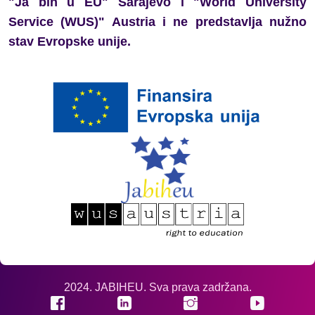
"Ja bih u EU" Sarajevo i "World University
obrazovanje kao prostor slobode
Service (WUS)" Austria i ne predstavlja nužno
izražavanja i aktivnog učešća
stav Evropske unije.
Generacija koja ne šuti: Mladi iz
regiona o slobodi izražavanja i
promjenama
Preporuke mladih za donosioce
odluka: zaštita slobode
izražavanja i jačanje
demokratskog prostora u BiH
2024. JABIHEU. Sva prava zadržana.
Mladi jačaju vještine kritičkog
mišljenja i odgovorne