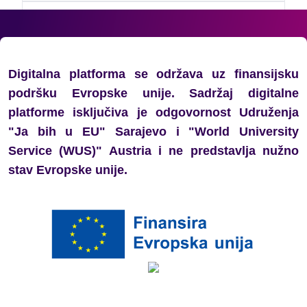
Mladi u posjeti BH Radiju 1:
Profesionalno novinarstvo u
službi javnog interesa
Digitalna platforma se održava uz finansijsku
podršku Evropske unije. Sadržaj digitalne
platforme isključiva je odgovornost Udruženja
Glas mladih važan je sada:
"Ja bih u EU" Sarajevo i "World University
obrazovanje kao prostor slobode
Service (WUS)" Austria i ne predstavlja nužno
izražavanja i aktivnog učešća
stav Evropske unije.
Generacija koja ne šuti: Mladi iz
regiona o slobodi izražavanja i
promjenama